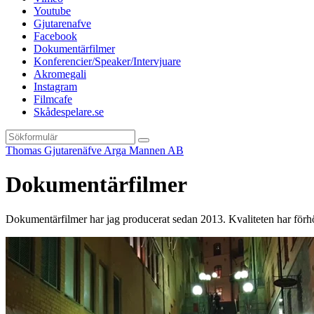
Youtube
Gjutarenafve
Facebook
Dokumentärfilmer
Konferencier/Speaker/Intervjuare
Akromegali
Instagram
Filmcafe
Skådespelare.se
Sök
Thomas Gjutarenäfve Arga Mannen AB
Dokumentärfilmer
Dokumentärfilmer har jag producerat sedan 2013. Kvaliteten har förhöj