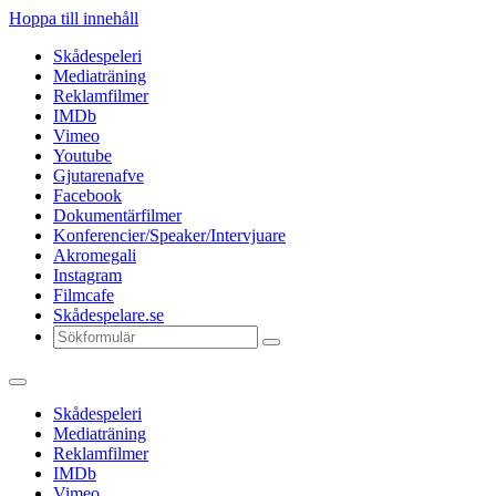
Hoppa till innehåll
Skådespeleri
Mediaträning
Reklamfilmer
IMDb
Vimeo
Youtube
Gjutarenafve
Facebook
Dokumentärfilmer
Konferencier/Speaker/Intervjuare
Akromegali
Instagram
Filmcafe
Skådespelare.se
Sök
Skådespeleri
Mediaträning
Reklamfilmer
IMDb
Vimeo